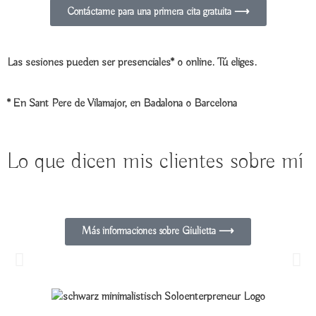
Contáctame para una primera cita gratuita ⟶
Las sesiones pueden ser presenciales* o online. Tú eliges.
* En Sant Pere de Vilamajor, en Badalona o Barcelona
Lo que dicen mis clientes sobre mí
Nueva positividad en mi vida
Más informaciones sobre Giulietta ⟶
Hemos estado trabajando juntos durante más de seis meses y estoy
completamente asombrada por su amplio conocimiento, sus diferentes
métodos y herramientas, su actitud positiva ante la vida y cómo pudo
ayudarme. Hemos recorrido un largo camino juntas, estoy feliz y agradecida
de haber trabajado con Giulietta. - Claudia O.