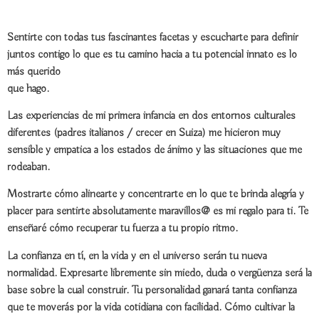
Sentirte con todas
tus fascinantes facetas
y escucharte para definir
juntos contigo lo que es tu camino hacia a tu
potencial innato
es lo
más querido
que hago.
Las
experiencias
de mi primera infancia en dos entornos culturales
diferentes (padres italianos / crecer en Suiza) me hicieron muy
sensible
y
empatica
a los estados de ánimo y las situaciones que me
rodeaban.
Mostrarte cómo alinearte y concentrarte en lo que te brinda
alegría
y
placer
para sentirte
absolutamente maravillos@
es mi regalo para ti. Te
enseñaré cómo
recuperar tu fuerza
a tu propio ritmo.
La
confianza
en tí, en la vida y en el universo serán tu nueva
normalidad.
Expresarte libremente
sin miedo, duda o vergüenza será la
base sobre la cual construir. Tu personalidad ganará tanta
confianza
que te moverás por la vida cotidiana con
facilidad
. Cómo cultivar la