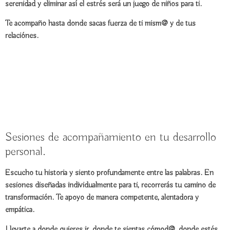
serenidad
y eliminar así el estrés será un juego de niños para ti.
Te acompaño hasta donde sacas fuerza de ti mism@ y de tus
relaciónes.
Sesiones de acompañamiento en tu desarrollo
personal.
Escucho tu historia y
siento
profundamente entre las palabras. En
sesiones diseñadas
individualmente para ti
, recorrerás tu camino de
transformación
. Te apoyo de manera
competente
,
alentadora
y
empática
.
Llevarte
a donde quieres ir
, donde te sientas cómod@, donde estés