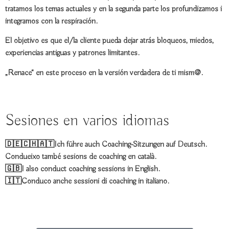
tratamos los
temas actuales
y en la segunda parte los
profundizamos
i
integramos
con la respiración.
El objetivo es que el/la cliente pueda
dejar atrás
bloqueos, miedos,
experiencias antiguas y patrones limitantes.
„Renace“ en este proceso
en la versión verdadera de ti mism@.
Sesiones en varios idiomas
🇩🇪🇨🇭🇦🇹Ich führe auch Coaching-Sitzungen auf
Deutsch
.
Condueixo també sesions de coaching en
català
.
🇬🇧I also conduct coaching sessions in
English.
🇮🇹Conduco anche sessioni di coaching in
italiano.